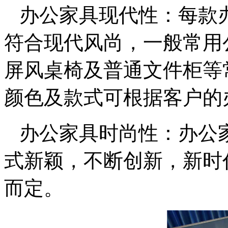
办公家具现代性：每款
符合现代风尚，一般常用
屏风桌椅及普通文件柜等
颜色及款式可根据客户的
办公家具时尚性：办公
式新颖，不断创新，新时
而定
。