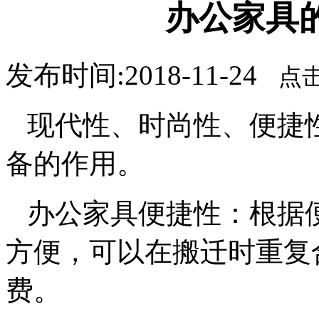
办公家具
发布时间:2018-11-24
点击
现代性、时尚性、便捷
备的作用。
办公家具便捷性：根据
方便，可以在搬迁时重复
费。