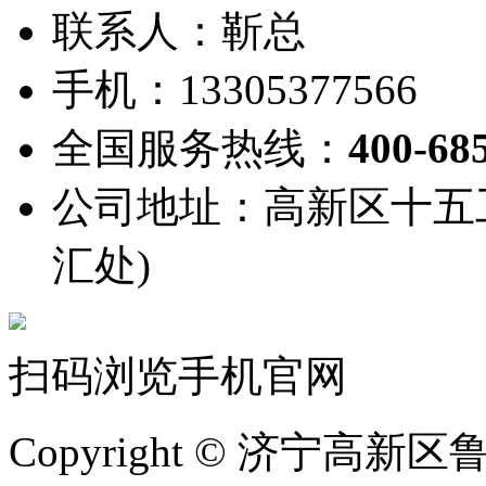
联系人：靳总
手机：13305377566
全国服务热线：
400-68
公司地址：高新区十五工
汇处)
扫码浏览手机官网
Copyright © 济宁高