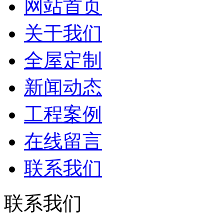
网站首页
关于我们
全屋定制
新闻动态
工程案例
在线留言
联系我们
联系我们