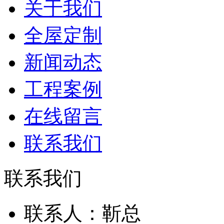
关于我们
全屋定制
新闻动态
工程案例
在线留言
联系我们
联系我们
联系人：靳总