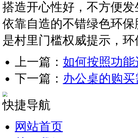
搭造开心性好，不方便发
依靠自造的不错绿色环保
是村里门槛权威提示，环
上一篇：
如何按照功能
下一篇：
办公桌的购买
快捷导航
网站首页