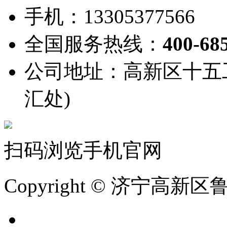
手机：13305377566
全国服务热线：
400-68
公司地址：高新区十五工
汇处)
扫码浏览手机官网
Copyright © 济宁高