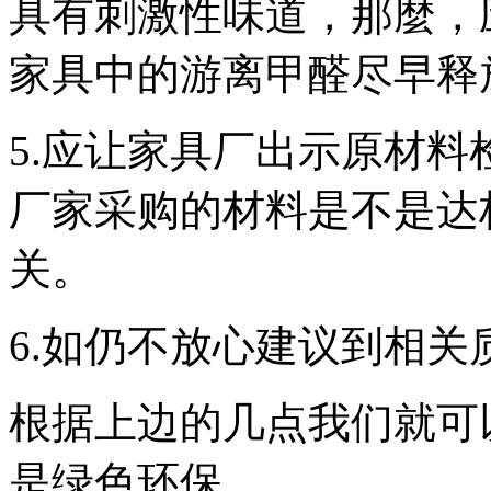
具有刺激性味道，那麼，
家具中的游离甲醛尽早释
5.
应让家具厂出示原材料
厂家采购的材料是不是达
关。
6.
如仍不放心建议到相关
根据上边的几点我们就可
是绿色环保。