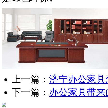
上一篇：
济宁办公家具
下一篇：
办公家具带来