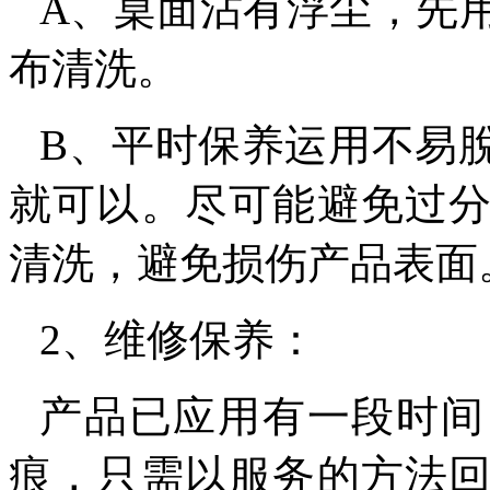
A
、桌面沾有浮尘，先
布清洗。
B
、平时保养运用不易
就可以。尽可能避免过
清洗，避免损伤产品表面
2
、维修保养：
产品已应用有一段时间
痕，只需以服务的方法