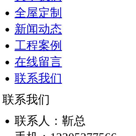
全屋定制
新闻动态
工程案例
在线留言
联系我们
联系我们
联系人：靳总