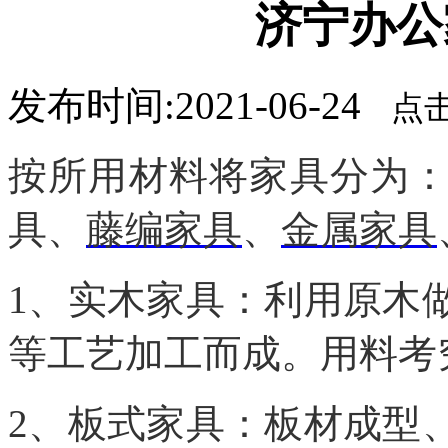
济宁办公
发布时间:2021-06-24
点击
按所用材料将家具分为
具、
藤编家具
、
金属家具
1、实木家具：利用原木
等工艺加工而成。用料考
2、板式家具：板材成型