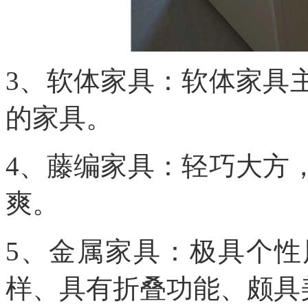
3、软体家具：软体家具
的家具。
4、藤编家具：轻巧大方
爽。
5、金属家具：极具个
样、具有折叠功能、颇具