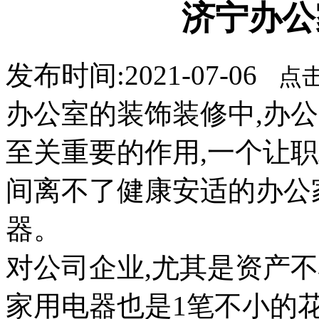
济宁办公
发布时间:2021-07-06
点击
办公室的装饰装修中,办
至关重要的作用,一个让
间离不了健康安适的办公
器。
对公司企业,尤其是资产
家用电器也是1笔不小的