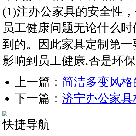
(1)注办公家具的安全性，
员工健康问题无论什么时
到的。因此家具定制第一
影响到员工健康,否是环
上一篇：
简洁多变风格
下一篇：
济宁办公家具
快捷导航