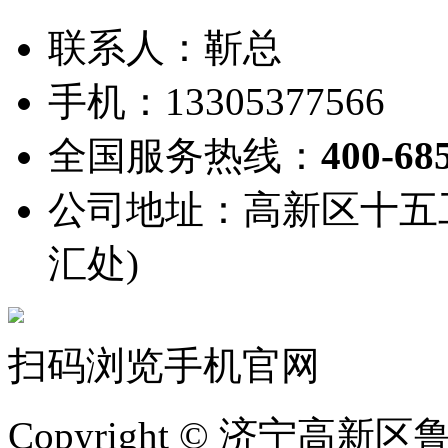
联系人：靳总
手机：13305377566
全国服务热线：
400-68
公司地址：高新区十五工
汇处)
扫码浏览手机官网
Copyright © 济宁高