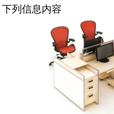
下列信息内容